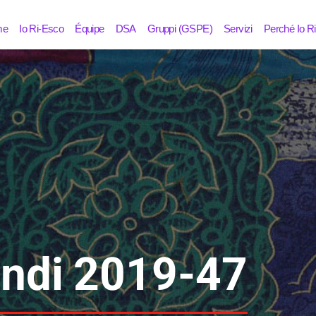
me
Io Ri-Esco
Équipe
DSA
Gruppi (GSPE)
Servizi
Perché Io R
andi 2019-47