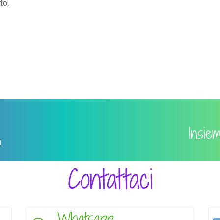
to.
Insie
o
Contattaci
Whatsapp